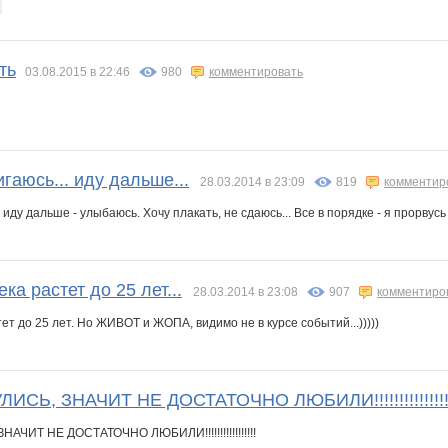
оО
Юлия-2008
Алешенька
Аллесгут
АРИСИЯ
Бусик
Ценный аромат
ть
03.08.2015 в 22:46
980
комментировать
аже
Герда*
ГетцЮля
Хуторянка
Иллинтер
Ириска*
Изумидай
aюсь... иду дaльшe...
28.03.2014 в 23:09
819
комментир
иду дaльшe - улыбaюсь. Хочу плaкaть, нe сдaюсь... Всe в порядкe - я прорвусь 
ошка Мю
Кукляш
Кэтти
Лёлишна@
ЛенаСветлая
Ленка.Ермак
Леночка_884
ка растет до 25 лет...
28.03.2014 в 23:08
907
комментиро
 МАРКА
Майя!
Маргарита18
Марируда
Мармеладкаа
Модно51
Мышка-Малышка
ет до 25 лет. Но ЖИВОТ и ЖОПА, видимо не в курсе событий...)))))
СЬ, ЗНАЧИТ НЕ ДОСТАТОЧНО ЛЮБИЛИ!!!!!!!!!!!!!!!
а
П**Т**Д
ПРОФ.КОСМЕТИКА
Яна Калинина
Руська
Ручки Сестричка
Рэмка
ЧИТ НЕ ДОСТАТОЧНО ЛЮБИЛИ!!!!!!!!!!!!!!!!!