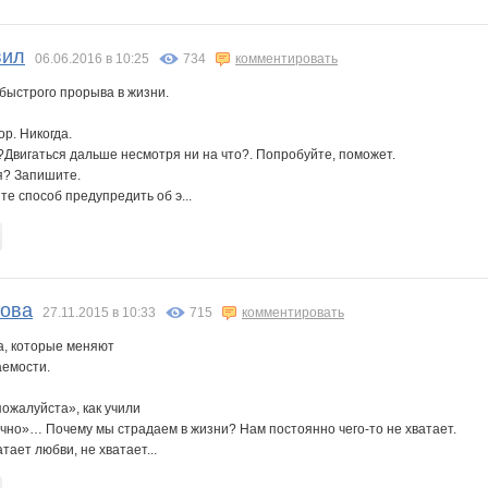
barss2007
belka_nn
belkastrelka
blackkets
blandina
confessa*
вил
06.06.2016 в 10:25
734
комментировать
быстрого прорыва в жизни.
ор. Никогда.
irina26
ivolga777
jade
julia-dem
kardinalnn
karina-kiss
к ?Двигаться дальше несмотря ни на что?. Попробуйте, поможет.
я? Запишите.
е способ предупредить об э...
a
life is love
link3
lisa-olisa
madonn@
mapiks
mariaPRO
лова
27.11.2015 в 10:33
715
комментировать
o-lg-a86
oksambat
oliskaAvto
persikOFF
primula
qwertynn
а, которые меняют
аемости.
пожалуйста», как учили
очно»… Почему мы страдаем в жизни? Нам постоянно чего-то не хватает.
a11
zotinka
бэста
диверсантка!
ховушка
клуб рукодельниц
козерожик
атает любви, не хватает...