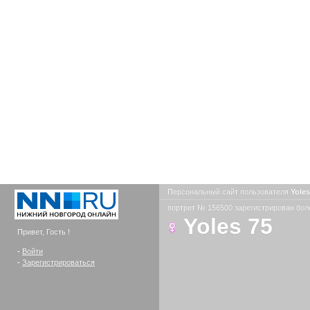
Персональный сайт пользователя
Yole
портрет № 156500 зарегистрирован боле
Yoles 75
Привет, Гость !
-
Войти
-
Зарегистрироваться