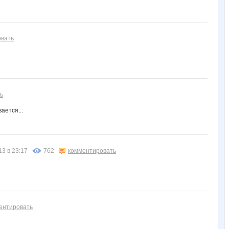
овать
ь
ается...
13 в 23:17
762
комментировать
ентировать