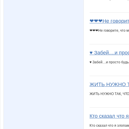
❤❤❤Не говорите,
❤❤❤Не говорите, что мн
♥ Забей....и про
♥ Забей....и просто буд
ЖИТЬ НУЖНО Т
ЖИТЬ НУЖНО ТАК, ЧТО
Кто сказал что 
Кто сказал что я злопа