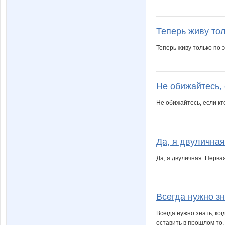
Стрекоза)
Светская Любимая П
Теперь живу тол
Теперь живу только по эт
Зимняя сказка)
Зла
Не обижайтесь, е
Не обижайтесь, если кт
Да, я двуличная
Да, я двуличная. Перва
Всегда нужно зна
Всегда нужно знать, ко
оставить в прошлом то,