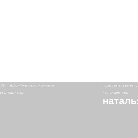
s 75
:
natzhuk75yandexru.www.nn.ru
пользователь имеет с
е 1 года назад
настоящее имя:
наталь