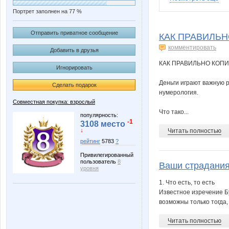
Портрет заполнен на 77 %
Anyt
Biyani
Отправить приватное сообщение
КАК ПРАВИЛЬН
комментировать
Добавить в друзья
КАК ПРАВИЛЬНО КОПИ
Игнорировать
Kathrin
KissNe
Деньги играют важную р
Сделать подарок
нумерология.
Совместная покупка: взрослый
Что тако...
MilaVitsa
Muhina
популярность:
-1
3108 место
↓
Читать полностью
рейтинг
5783
?
Привилегированный
Passion1985
Princess V
пользователь
8
Ваши страдания
уровня
1. Что есть, то есть
Известное изречение Бу
возможны только тогда,
Taisiya
Tredda
Читать полностью