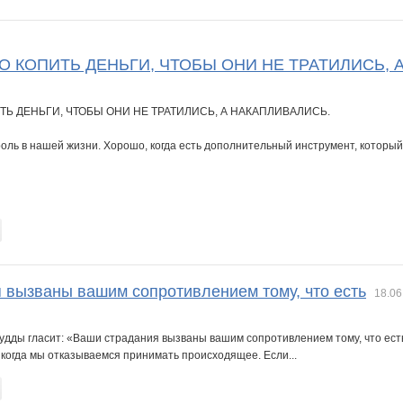
BlonMi
Bravo*
Bureeva
DI**OLL
Diamond Crumb
FONIKA
О КОПИТЬ ДЕНЬГИ, ЧТОБЫ ОНИ НЕ ТРАТИЛИСЬ, 
ТЬ ДЕНЬГИ, ЧТОБЫ ОНИ НЕ ТРАТИЛИСЬ, А НАКАПЛИВАЛИСЬ.
t
KotoPes
L1007
Ladyfirst
Lelyann
Lenenok
LogosNN
оль в нашей жизни. Хорошо, когда есть дополнительный инструмент, который
Nata1
Nata30
Nayada3881
Nelena
Nika Smit
Noriko
alkyrie
Pristavochka
Puzzzyaka
Sakur@
Sammer
Shark1
Siam-sabai
 вызваны вашим сопротивлением тому, что есть
18.06
дды гласит: «Ваши страдания вызваны вашим сопротивлением тому, что есть
 когда мы отказываемся принимать происходящее. Если...
URR
Yanusik
Yuly@shk@ru
ZdravPunkt
_Ksenchik_
allasol