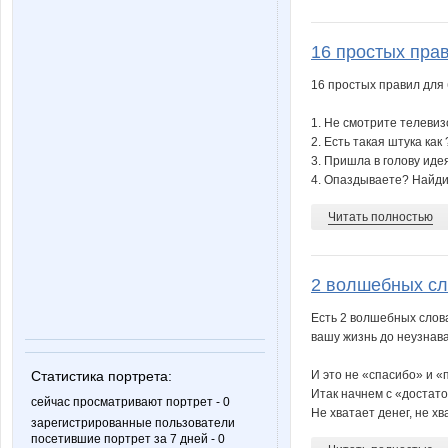
azaliya
bali23
16 простых пра
16 простых правил для 
1. Не смотрите телевиз
iOLE
inzin
2. Есть такая штука ка
3. Пришла в голову иде
4. Опаздываете? Найдит
Читать полностью
lenchikg
lenywk
2 волшебных с
natylek
o la
Есть 2 волшебных слов
вашу жизнь до неузнав
Статистика портрета:
И это не «спасибо» и «
Итак начнем с «достат
vishenka77
yano4k
сейчас просматривают портрет - 0
Не хватает денег, не хв
зарегистрированные пользователи
посетившие портрет за 7 дней - 0