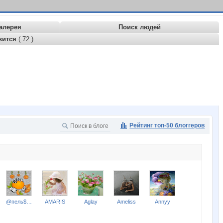
алерея
Поиск людей
вится
( 72 )
Рейтинг топ-50 блоггеров
@пель$ин0в@я к0шк@
AMARIS
Aglay
Ameliss
Annyy