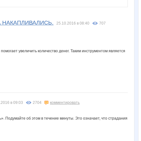
Gala N
Holika
Ironeya
Juliia
Juliy2000
А НАКАПЛИВАЛИСЬ.
25.10.2016 в 08:40
707
Lusien
MACKOTT
MamaNT
Mamasun
Meduza GARGONA
 помогает увеличить количество денег. Таким инструментом является
OXMAS
OlgaSS
OlgaSm77
OlgaValerievna
PELIKAN
Slastenish
Sovvenok
Stella69
Svetlano4ka
T@maris
.2016 в 09:03
2704
комментировать
». Подумайте об этом в течение минуты. Это означает, что страдания
altra
androlena
anela2005
anusha21
avt-nat