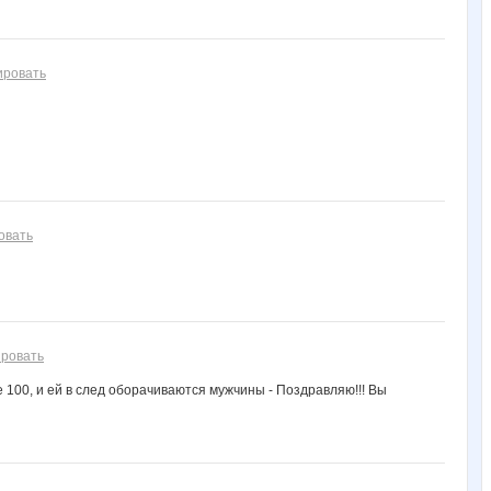
ировать
овать
ровать
 100, и ей в след оборачиваются мужчины - Поздравляю!!! Вы