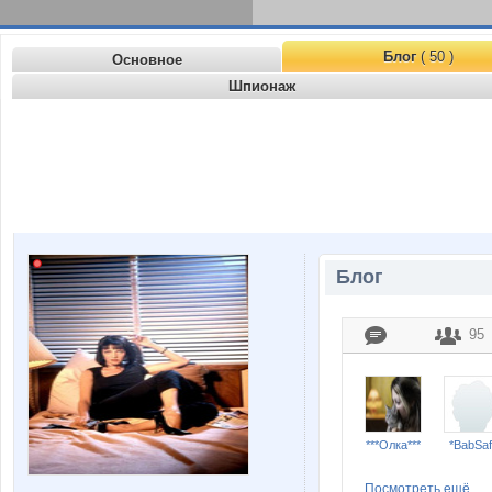
Блог
( 50 )
Основное
Шпионаж
Блог
95
***Олка***
*BabSaf
Посмотреть ещё