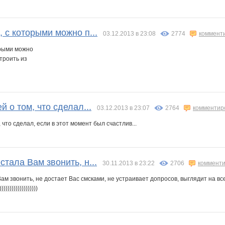
 с которыми можно п...
03.12.2013 в 23:08
2774
коммент
орыми можно
строить из
й о том, что сделал...
03.12.2013 в 23:07
2764
комментир
 что сделал, если в этот момент был счастлив...
тала Вам звонить, н...
30.11.2013 в 23:22
2706
комменти
м звонить, не достает Вас смсками, не устраивает допросов, выглядит на все
))))))))))))))))