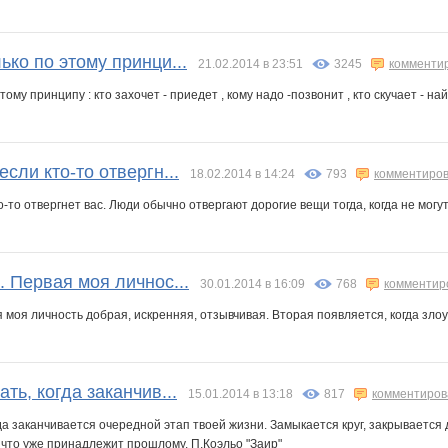
рохорова
Светульчик
СУ!!ПЕР
Тюня
Тайота
Таша С
Тоня 2
ько по этому принци...
21.02.2014 в 23:51
3245
комменти
ому принципу : кто захочет - приедет , кому надо -позвонит , кто скучает - найдет
ЗлаяЗая
Злобная Гоблинша
Змеюша
Шахусь
ШаГаНэ
Шикарные ш*а*п*к*и
сли кто-то отвергн...
18.02.2014 в 14:24
793
комментиров
о-то отвергнет вас. Люди обычно отвергают дорогие вещи тогда, когда не могут
. Первая моя личнос...
30.01.2014 в 16:09
768
комментир
я моя личность добрая, искренняя, отзывчивая. Вторая появляется, когда зл
ть, когда заканчив...
15.01.2014 в 13:18
817
комментиров
гда заканчивается очередной этап твоей жизни. Замыкается круг, закрывается 
 что уже принадлежит прошлому. П.Коэльо "Заир"