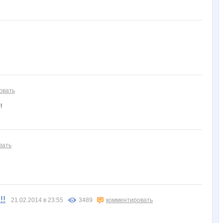
Дарёнок
Дашутка7
Детская одежда!
ДЖИНСА
Елена АЛ
Катюлич
Кашарель
КитКат
Кладезь мастеров
Клы
овать
!
Лепесток Лотоса
Лерся
Лев@
Липисеевна
ЛиссеЛотта
вать
Мышшь
Нюш@
Наливная парфюмерия
Ната13
Огненный феникс
!!
Северянка
Сивка Бурка
Сл@дкая жизнь
Стильная Туфелька
Стильный ребенок
21.02.2014 в 23:55
3489
комментировать