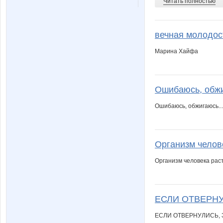
Читать полностью
стилистика
торнад
вечная молодос
Марина Хайфа
Ежонок
Фея Др
Ошибaюсь, обжиг
Ошибaюсь, обжигaюсь... 
Котечка
Кр
Организм челове
Лолана
ЛУЧШАЯ
Организм человека раст
ЕСЛИ ОТВЕРНУЛИ
Оксанушка
Олинк
ЕСЛИ ОТВЕРНУЛИСЬ, ЗНА