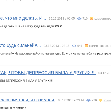
 что мне делать. И...
15.12.2013 в 01:05
710
комментир
е делать. И я не скажу, куда вам идти!❤❤❤
сто будь сильней♥...
03.12.2013 в 23:18
941
комментироват
ь сильней♥ Не расстраивайся из-за ерунды. Ерунда же из-за тебя не расстраив
АК, ЧТОБЫ ДЕПРЕССИЯ БЫЛА У ДРУГИХ !!!
03.12.20
БЫ ДЕПРЕССИЯ БЫЛА У ДРУГИХ !!!
я злопамятная, я взаимная.
03.12.2013 в 23:14
726
комм
мятная, я взаимная.