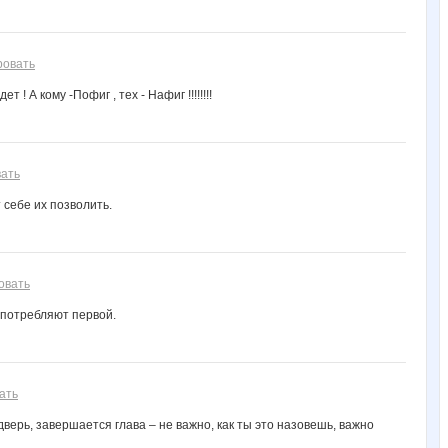
Турбомодная
УУддааччаа
Ве*$т*!@
Всё для суши
Взрвыная Леди
ровать
 ! А кому -Пофиг , тех - Нафиг !!!!!!!!
Шляпница
Червонная дама
ать
 себе их позволить.
овать
оупотребляют первой.
ать
дверь, завершается глава – не важно, как ты это назовешь, важно