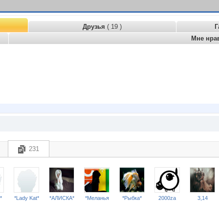
Друзья
( 19 )
Г
Мне нра
231
*
*Lady Kat*
*АЛИСКА*
*Меланья
*Рыбка*
2000za
3,14